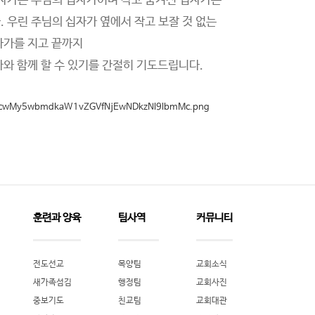
십자가는 주님의 십자가이며 작고 숨겨진 십자가는
 우린 주님의 십자가 옆에서 작고 보잘 것 없는
자가를 지고 끝까지
와 함께 할 수 있기를 간절히 기도드립니다.
훈련과 양육
팀사역
커뮤니티
전도선교
목양팀
교회소식
새가족섬김
행정팀
교회사진
중보기도
친교팀
교회대관