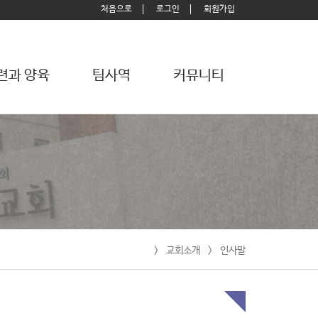
처음으로
로그인
회원가입
련과 양육
팀사역
커뮤니티
>
교회소개
>
인사말